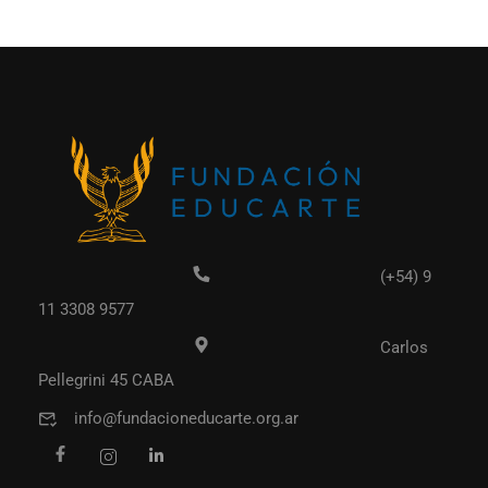
(+54) 9
11 3308 9577
Carlos
Pellegrini 45 CABA
info@fundacioneducarte.org.ar