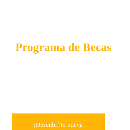
te asignaremos un
asesor para ingresar
a nuestro
Programa de Becas
También puedes consultar por
whatsapp
¡Descubrí tu nueva